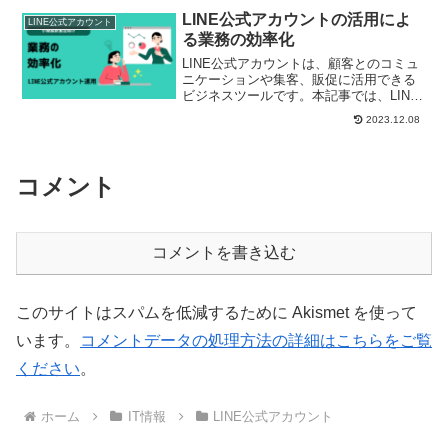
ます。導入方法LI...
LINE公式アカウントの活用によ
LINE公式アカウント
る業務の効率化
LINE公式アカウントは、顧客とのコミュ
ニケーションや集客、販促に活用できる
ビジネスツールです。本記事では、LINE
公式アカウントの活用で期待できる効果
2023.12.08
のうち、業務の効率化について解説しま
す。業務の効率化LINE公式アカウントを
活用すること...
コメント
コメントを書き込む
このサイトはスパムを低減するために Akismet を使って
います。
コメントデータの処理方法の詳細はこちらをご覧
ください
。
ホーム
IT情報
LINE公式アカウント