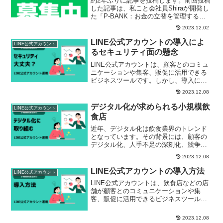
約2年ぶりに記事を投稿します。前回投稿
した記事は、私こと会社員Shiraが開発し
た「P-BANK：お金の立替を管理するア
プリ」のご紹介記事でした。お陰様でア
2023.12.02
プリ自体は問題なく動作しており、家庭
内の立替については快適に運用できてお
LINE公式アカウントの導入によ
LINE公式アカウント
ります。あり...
るセキュリティ面の懸念
LINE公式アカウントは、顧客とのコミュ
ニケーションや集客、販促に活用できる
ビジネスツールです。しかし、導入にあ
たっては、セキュリティ面の懸念も考慮
2023.12.08
する必要があります。本記事では、LINE
公式アカウントの導入によるセキュリテ
デジタル化が求められる小規模飲
LINE公式アカウント
ィ面の懸念と、そ...
食店
近年、デジタル化は飲食業界のトレンド
となっています。その背景には、顧客の
デジタル化、人手不足の深刻化、競争の
激化などが挙げられます。小規模飲食店
2023.12.08
でも、デジタル化を進めることで、業務
の効率化や顧客とのコミュニケーション
LINE公式アカウントの導入方法
LINE公式アカウント
改善など、さまざまなメリ...
LINE公式アカウントは、飲食店などの店
舗が顧客とのコミュニケーションや集
客、販促に活用できるビジネスツールで
す。本記事では、小規模飲食店がLINE公
式アカウントを導入する際に、特に重視
2023.12.08
すべきポイントと、運用のコツを解説し